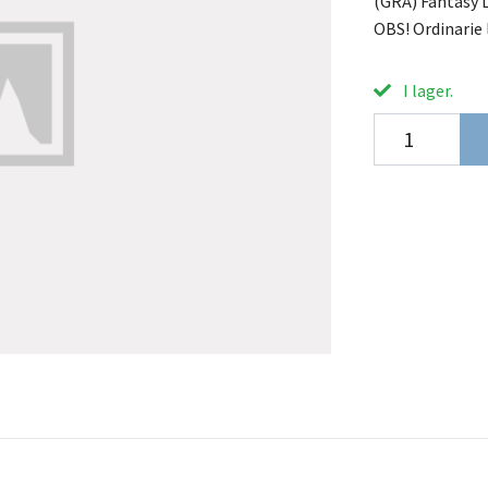
(GRÅ) Fantasy L
OBS! Ordinarie l
I lager.