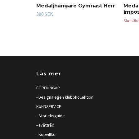
Medaljhängare Gymnast Herr
Medal
impos
390 SEK
Slutsåld
Läs mer
FÖRENINGAR
- Designa egen klubbkollektion
KUNDSERVICE
- Storleksguide
- Tvättråd
- Köpvillkor