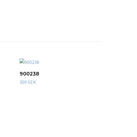
Gymnastics
900238
395 SEK
300 SEK