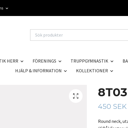
oms
TIK HERR
FÖRENINGS
TRUPPGYMNASTIK
BA
HJÄLP & INFORMATION
KOLLEKTIONER
8T03
450 SEK
Round neck, ut