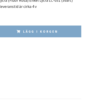
ycra (Fluor Rosa) Enkel Lycra LC-051 (Svart)
everanstid är cirka 4 v
LÄGG I KORGEN