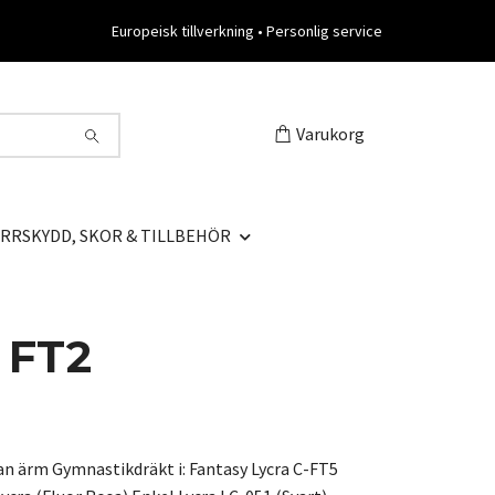
Europeisk tillverkning • Personlig service
Varukorg
RRSKYDD, SKOR & TILLBEHÖR
 FT2
an ärm Gymnastikdräkt i: Fantasy Lycra C-FT5