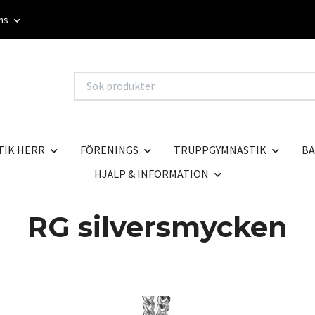
oms
TIK HERR
FÖRENINGS
TRUPPGYMNASTIK
BA
HJÄLP & INFORMATION
RG silversmycken