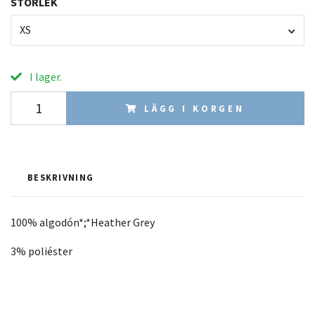
STORLEK
XS
I lager.
LÄGG I KORGEN
BESKRIVNING
100% algodón*;*Heather Grey
3% poliéster