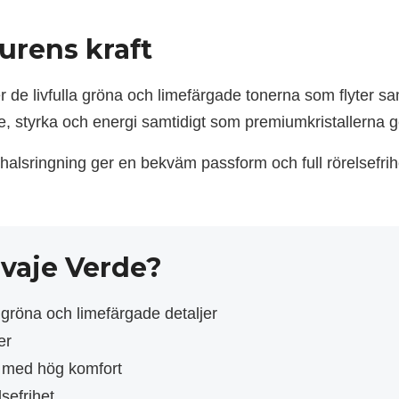
urens kraft
de livfulla gröna och limefärgade tonerna som flyter s
, styrka och energi samtidigt som premiumkristallerna ger
lsringning ger en bekväm passform och full rörelsefrihe
lvaje Verde?
gröna och limefärgade detaljer
er
 med hög komfort
sefrihet