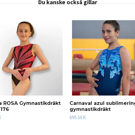
a ROSA Gymnastikdräkt
Carnaval azul sublimerin
176
gymnastikdräkt
K
695 SEK