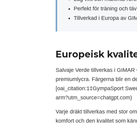
Perfekt för träning och täv
Tillverkad i Europa av 
Europeisk kvalit
Salvaje Verde tillverkas i GIMA
premiumlycra. Färgerna blir en del
[oai_citation:1‡GympaSport Swed
arm?utm_source=chatgpt.com)
Varje dräkt tillverkas med stor o
komfort och den kvalitet som k