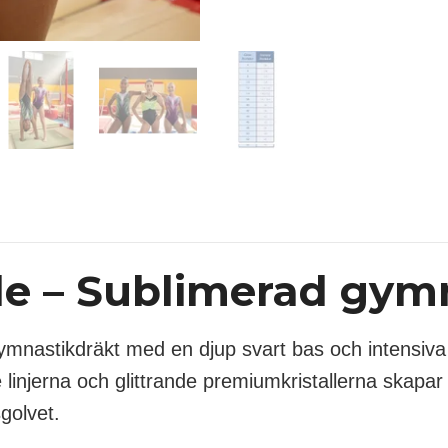
de – Sublimerad gym
 gymnastikdräkt med en djup svart bas och intensiv
 linjerna och glittrande premiumkristallerna skap
sgolvet.