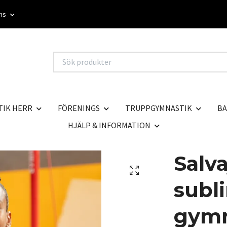
oms
TIK HERR
FÖRENINGS
TRUPPGYMNASTIK
BA
HJÄLP & INFORMATION
Salv
subl
gymn