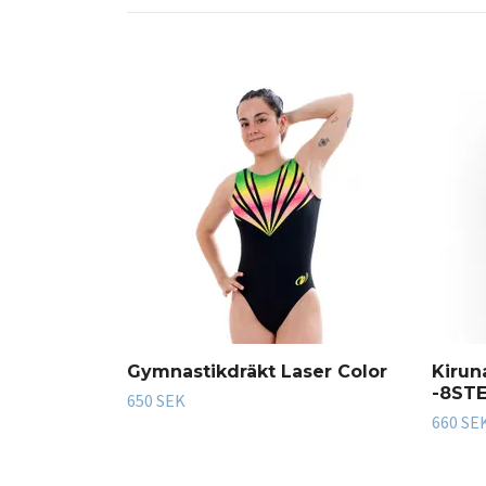
Gymnastikdräkt Laser Color
Kirun
-8STE
650 SEK
660 SE