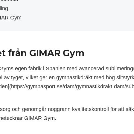
ling
GIMAR Gym
et från GIMAR Gym
R Gyms egen fabrik i Spanien med avancerad sublimering
 av tyget, vilket ger en gymnastikdräkt med hög slitstyrka
en](https://gympasport.se/dam/gymnastikdrakt-dam/sub
msorg och genomgår noggrann kvalitetskontroll för att säk
ännetecknar GIMAR Gym.