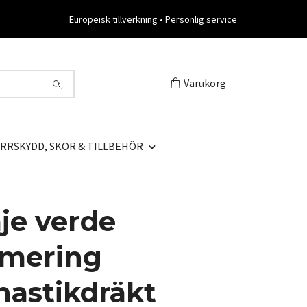
Europeisk tillverkning • Personlig service
Varukorg
RRSKYDD, SKOR & TILLBEHÖR
aje verde
imering
astikdräkt