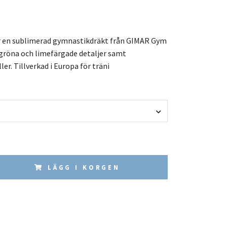
är en sublimerad gymnastikdräkt från GIMAR Gym
 gröna och limefärgade detaljer samt
er. Tillverkad i Europa för träni
LÄGG I KORGEN