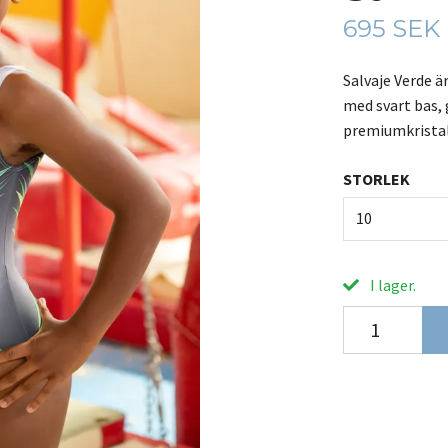
695 SEK
Salvaje Verde 
med svart bas,
premiumkristall
STORLEK
10
I lager.