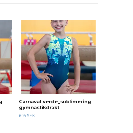
Ninfa black
gymnastikd
695 SEK
g
Carnaval verde_sublimering
gymnastikdräkt
695 SEK