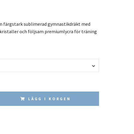
en färgstark sublimerad gymnastikdräkt med
kristaller och följsam premiumlycra för träning
LÄGG I KORGEN