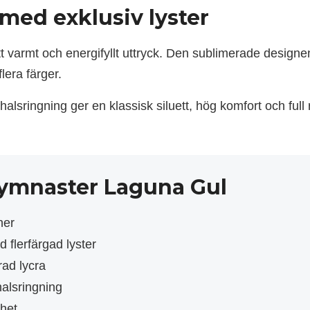
med exklusiv lyster
t varmt och energifyllt uttryck. Den sublimerade design
flera färger.
sringning ger en klassisk siluett, hög komfort och full r
 gymnaster Laguna Gul
ner
d flerfärgad lyster
rad lycra
alsringning
ihet