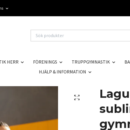
oms
TIK HERR
FÖRENINGS
TRUPPGYMNASTIK
BA
HJÄLP & INFORMATION
Lagu
subl
gymn