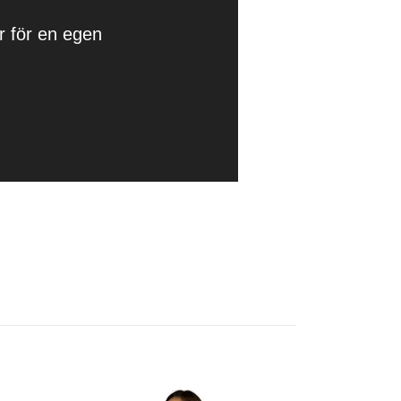
er för en egen
Lluvia Fluo