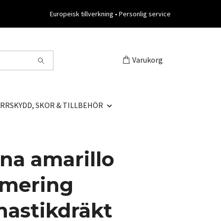
Europeisk tillverkning • Personlig service
Varukorg
RRSKYDD, SKOR & TILLBEHÖR
na amarillo
imering
astikdräkt