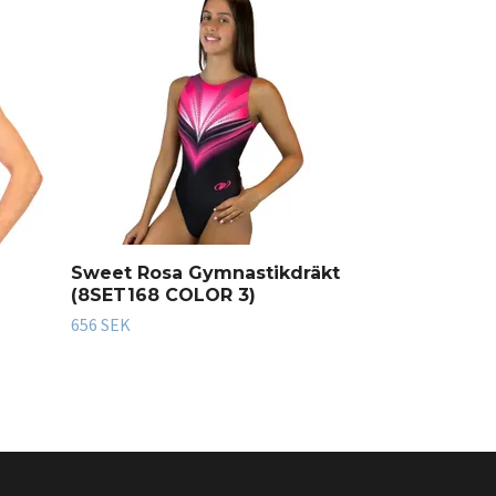
(8STE170)
660 SEK
Sweet Rosa Gymnastikdräkt
(8SET168 COLOR 3)
656 SEK