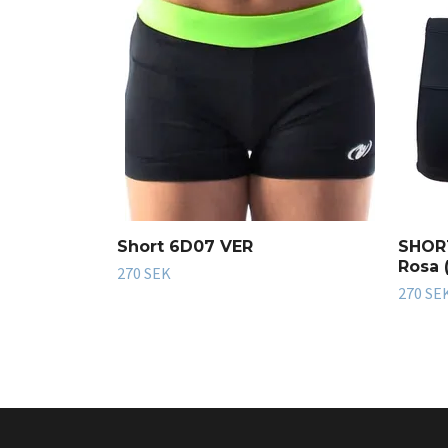
Short 6D07 VER
SHOR
Rosa 
270 SEK
270 SE