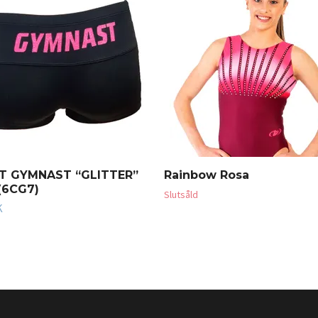
T GYMNAST “GLITTER”
Rainbow Rosa
(6CG7)
Slutsåld
K