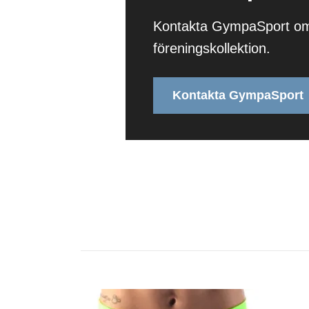
Kontakta GympaSport om ni
föreningskollektion.
Kontakta GympaSport