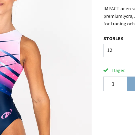
IMPACT är en 
premiumlycra, A
för träning och
STORLEK
12
I lager.