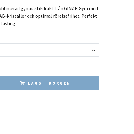
sublimerad gymnastikdräkt från GIMAR Gym med
B-kristaller och optimal rörelsefrihet. Perfekt
 tävling.
LÄGG I KORGEN