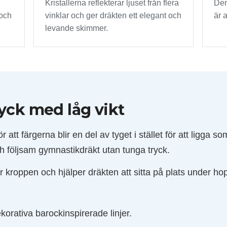
Kristallerna reflekterar ljuset från flera
Den
 och
vinklar och ger dräkten ett elegant och
är 
levande skimmer.
ryck med låg vikt
att färgerna blir en del av tyget i stället för att ligga s
ch följsam gymnastikdräkt utan tunga tryck.
er kroppen och hjälper dräkten att sitta på plats under ho
orativa barockinspirerade linjer.