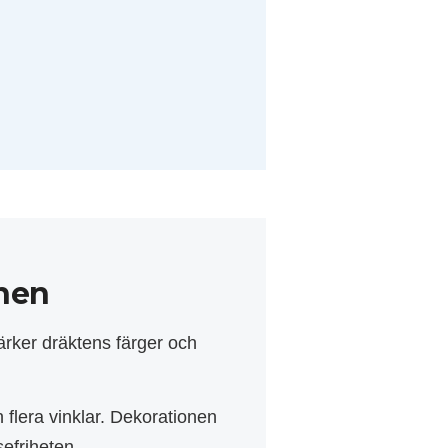
gnen
ärker dräktens färger och
 flera vinklar. Dekorationen
sefriheten.