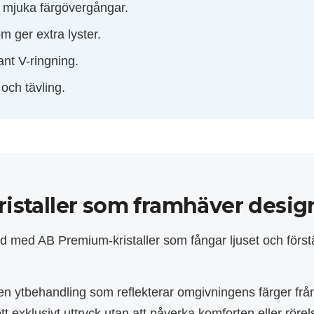
 mjuka färgövergångar.
m ger extra lyster.
nt V-ringning.
och tävling.
istaller som framhäver desi
d med AB Premium-kristaller som fångar ljuset och först
 en ytbehandling som reflekterar omgivningens färger från
tt exklusivt uttryck utan att påverka komforten eller rörel