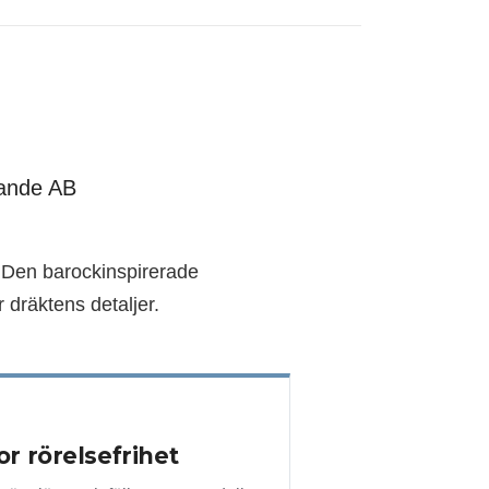
rande AB
 Den barockinspirerade
 dräktens detaljer.
3
or rörelsefrihet