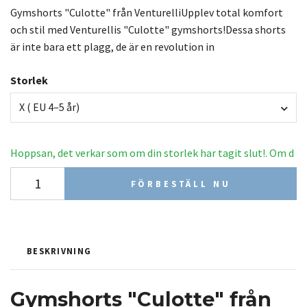
Gymshorts "Culotte" från VenturelliUpplev total komfort
och stil med Venturellis "Culotte" gymshorts!Dessa shorts
är inte bara ett plagg, de är en revolution in
Storlek
X ( EU 4–5 år)
Hoppsan, det verkar som om din storlek har tagit slut!. Om d
FÖRBESTÄLL NU
BESKRIVNING
Gymshorts "Culotte" från