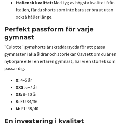
Italiensk kvalitet:
Med tyg av högsta kvalitet från
Italien, får du shorts som inte bara ser bra ut utan
också håller länge.
Perfekt passform för varje
gymnast
"Culotte" gymshorts är skräddarsydda för att passa
gymnaster i alla åldrar och storlekar. Oavsett om du är en
nybörjare eller en erfaren gymnast, har vi en storlek som
passar dig:
X:
4–5 år
XXS:
6–7 år
XS:
8–10 år
S:
EU 34/36
M:
EU 38/40
En investering i kvalitet