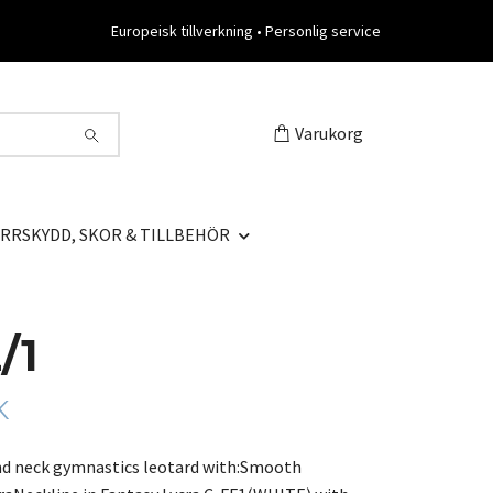
Europeisk tillverkning • Personlig service
Varukorg
RRSKYDD, SKOR & TILLBEHÖR
/1
K
und neck gymnastics leotard with:Smooth