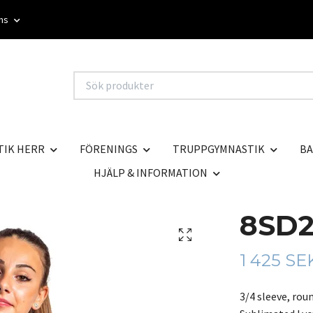
oms
TIK HERR
FÖRENINGS
TRUPPGYMNASTIK
BA
HJÄLP & INFORMATION
8SD2
1 425 SE
3/4 sleeve, ro