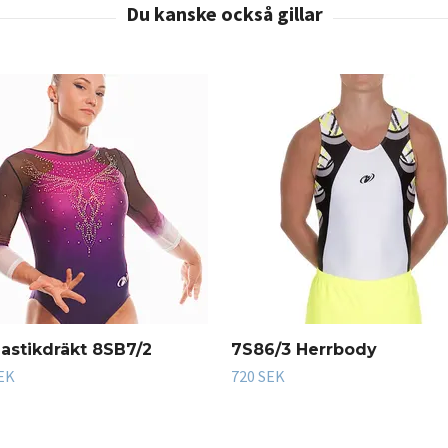
stikdräkt 8SB7/2
7S86/3 Herrbody
SEK
720 SEK