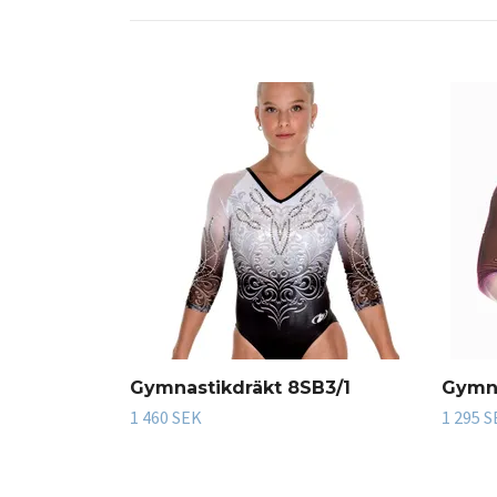
Gymnastikdräkt 8SB3/1
Gymna
1 460 SEK
1 295 