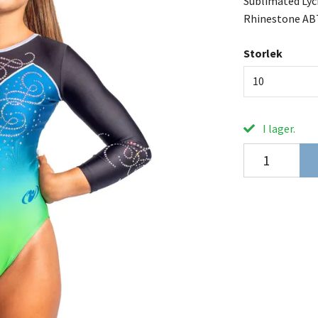
Sublimated Lyc
Rhinestone ABT
Storlek
10
I lager.