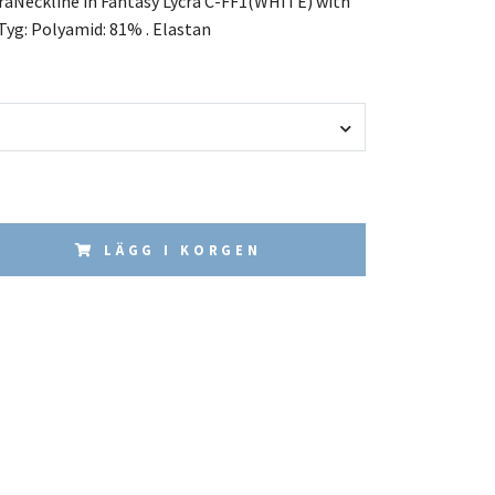
raNeckline in Fantasy Lycra C-FF1(WHITE) with
yg: Polyamid: 81% . Elastan
LÄGG I KORGEN