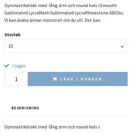
Gymnastikdräkt med lång ärm och round hals i:Smooth
Sublimated LycraMesh Sublimated LycraRhinestone ABObs:
Vi kan ändra ärmar mönstret om du vill. Det kan
Storlek
10
I lager.
LÄGG I KORGEN
BESKRIVNING
Gymnastikdräkt med lång ärm och round hals i: