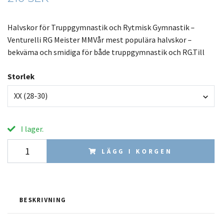
Halvskor för Truppgymnastik och Rytmisk Gymnastik –
Venturelli RG Meister MMVår mest populära halvskor –
bekväma och smidiga för både truppgymnastik och RG.Till
Storlek
XX (28-30)
I lager.
LÄGG I KORGEN
BESKRIVNING