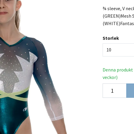
¾ sleeve, V nec
(GREEN)Mesh Su
(WHITE)Fantas
Storlek
10
Denna produkt t
veckor)