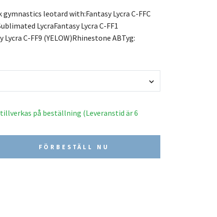
k gymnastics leotard with:Fantasy Lycra C-FFC
blimated LycraFantasy Lycra C-FF1
y Lycra C-FF9 (YELOW)Rhinestone ABTyg:
illverkas på beställning (Leveranstid är 6
FÖRBESTÄLL NU