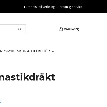
Europeisk tillverkning • Personlig service
Varukorg
RRSKYDD, SKOR & TILLBEHÖR
astikdräkt
K