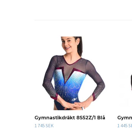
Gymnastikdräkt 8S52Z/1 Blå
Gymna
1 745 SEK
1 445 