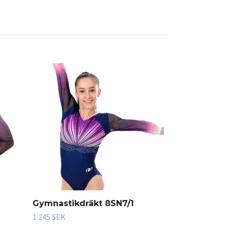
Gymnastikd
1 550 SEK
Gymnastikdräkt 8SN7/1
1 245 SEK