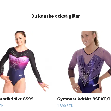
stikdräkt 8S99
Gymnastikdräkt 8SEA11/1
SEK
1 590 SEK