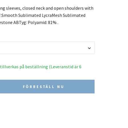
ng sleeves, closed neck and open shoulders with
f:Smooth Sublimated LycraMesh Sublimated
estone ABTyg: Polyamid: 81% .
illverkas på beställning (Leveranstid är 6
FÖRBESTÄLL NU