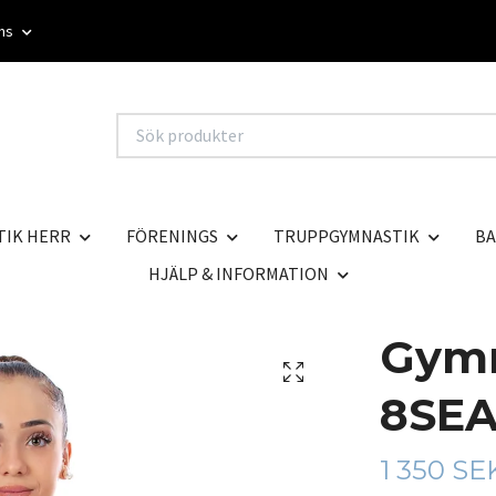
oms
TIK HERR
FÖRENINGS
TRUPPGYMNASTIK
BA
HJÄLP & INFORMATION
Gymn
8SEA
1 350 SE