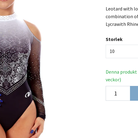
Leotard with lo
combination o
Lycrawith Rhin
Storlek
10
Denna produkt t
veckor)