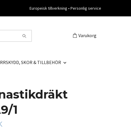
Europeisk tillverkning • Personlig service
Varukorg
RRSKYDD, SKOR & TILLBEHÖR
astikdräkt
9/1
K