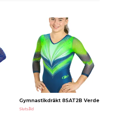
Victoria ne
8SEA32 FFA
1 910 SEK
Gymnastikdräkt 8SAT2B Verde
Slutsåld