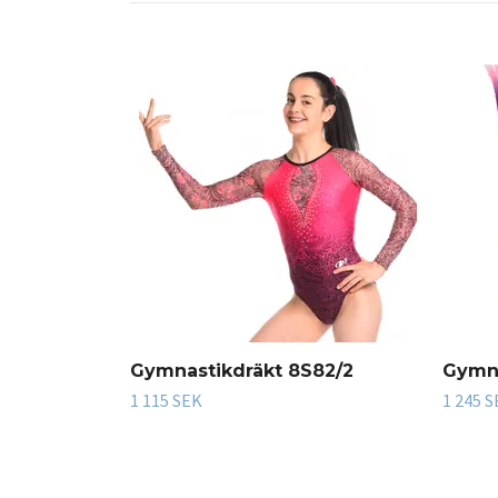
Gymnastikdräkt 8S82/2
Gymna
1 115 SEK
1 245 