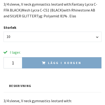
3/4 sleeve, V neck gymnastics leotard with:Fantasy Lycra C-
FFA BLACK)Mesh Lycra C-C51 (BLACK)with Rhinestone AB
and SILVER GLITTERTyg: Polyamid: 81% . Elas
Storlek
10
I lager.
LÄGG I KORGEN
BESKRIVNING
3/4 sleeve, V neck gymnastics leotard with: