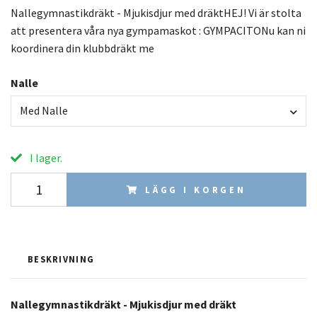
Nallegymnastikdräkt - Mjukisdjur med dräktHEJ! Vi är stolta
att presentera våra nya gympamaskot : GYMPACITONu kan ni
koordinera din klubbdräkt me
Nalle
Med Nalle
I lager.
LÄGG I KORGEN
BESKRIVNING
Nallegymnastikdräkt - Mjukisdjur
med dräkt