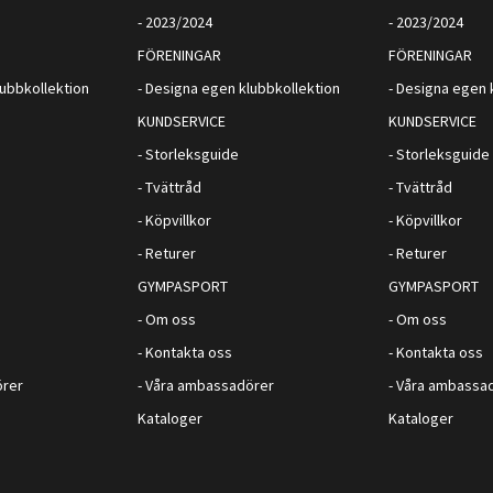
- 2023/2024
- 2023/2024
FÖRENINGAR
FÖRENINGAR
lubbkollektion
- Designa egen klubbkollektion
- Designa egen 
KUNDSERVICE
KUNDSERVICE
- Storleksguide
- Storleksguide
- Tvättråd
- Tvättråd
- Köpvillkor
- Köpvillkor
- Returer
- Returer
GYMPASPORT
GYMPASPORT
- Om oss
- Om oss
- Kontakta oss
- Kontakta oss
örer
- Våra ambassadörer
- Våra ambassa
Kataloger
Kataloger