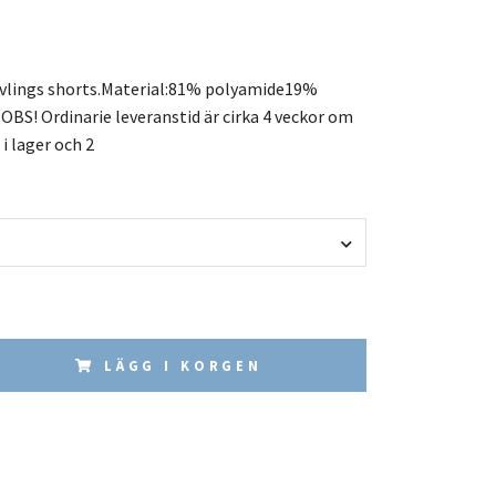
vlings shorts.Material:81% polyamide19%
a OBS! Ordinarie leveranstid är cirka 4 veckor om
 i lager och 2
LÄGG I KORGEN