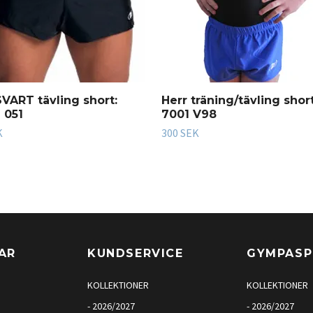
SVART tävling short:
Herr träning/tävling short
 051
7001 V98
K
300 SEK
AR
KUNDSERVICE
GYMPAS
KOLLEKTIONER
KOLLEKTIONER
- 2026/2027
- 2026/2027