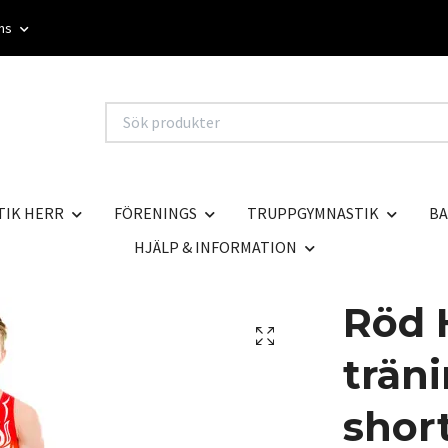
oms
TIK HERR
FÖRENINGS
TRUPPGYMNASTIK
BA
HJÄLP & INFORMATION
Röd 
träni
shor