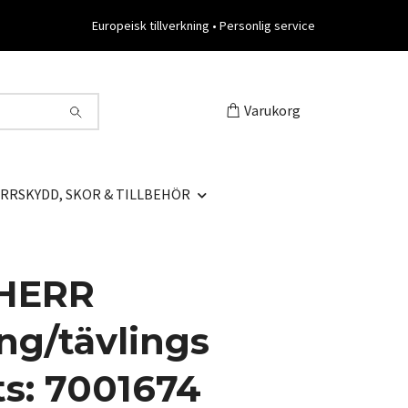
Europeisk tillverkning • Personlig service
Varukorg
RRSKYDD, SKOR & TILLBEHÖR
HERR
ng/tävlings
ts: 7001674