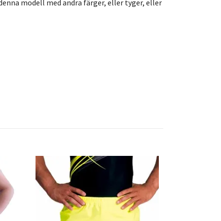
enna modell med andra färger, eller tyger, eller
Vit herr täv
7G01001
325 SEK