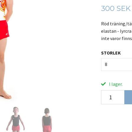
300 SEK
Röd träning/tä
elastan - lyrcr
inte varor finns
STORLEK
8
I lager.